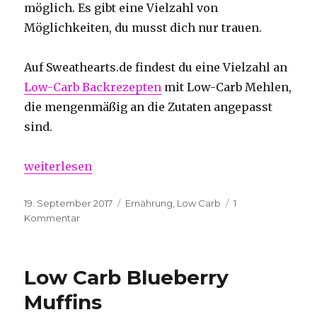
möglich. Es gibt eine Vielzahl von
Möglichkeiten, du musst dich nur trauen.
Auf Sweathearts.de findest du eine Vielzahl an
Low-Carb Backrezepten
mit Low-Carb Mehlen,
die mengenmäßig an die Zutaten angepasst
sind.
„Backen ohne Mehl: Naschkatzen sind gerettet!“
weiterlesen
Veröffentlicht
Kategorien
19. September 2017
Ernährung
,
Low Carb
1
am
zu
Kommentar
Backen
ohne
Mehl:
Low Carb Blueberry
Naschkatzen
sind
Muffins
gerettet!