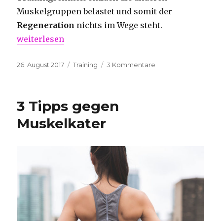
Muskelgruppen belastet und somit der
Regeneration
nichts im Wege steht.
„Push-Pull-Training“
weiterlesen
Veröffentlicht
Kategorien
zu
26. August 2017
Training
3 Kommentare
am
Push-
Pull-
Training
3 Tipps gegen
Muskelkater