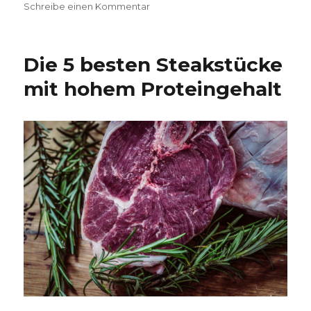
am
zu
Schreibe einen Kommentar
Einfrieren
und
Auftauen
Die 5 besten Steakstücke
von
Steaks
mit hohem Proteingehalt
und
anderem
Fleisch
–
bewährte
Praktiken