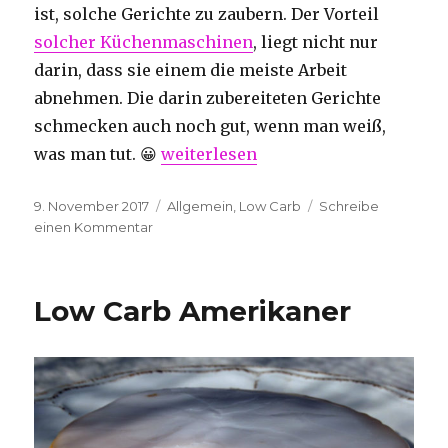
ist, solche Gerichte zu zaubern. Der Vorteil
solcher Küchenmaschinen
, liegt nicht nur
darin, dass sie einem die meiste Arbeit
abnehmen. Die darin zubereiteten Gerichte
schmecken auch noch gut, wenn man weiß,
„Küchenmaschinen für Low Carb Ge
was man tut. 😀
weiterlesen
Veröffentlicht
Kategorien
9. November 2017
Allgemein
,
Low Carb
Schreibe
am
zu
einen Kommentar
Küchenmaschinen
für
Low
Low Carb Amerikaner
Carb
Gerichte
nutzen