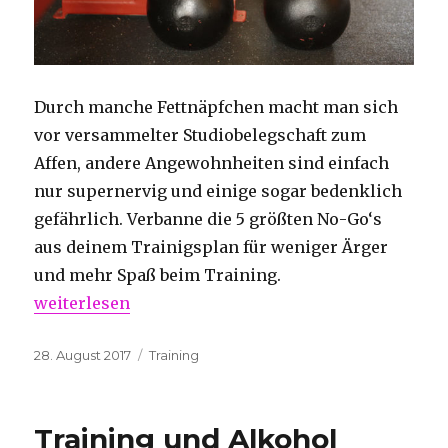
Durch manche Fettnäpfchen macht man sich
vor versammelter Studiobelegschaft zum
Affen, andere Angewohnheiten sind einfach
nur supernervig und einige sogar bedenklich
gefährlich. Verbanne die 5 größten No-Go‘s
aus deinem Trainigsplan für weniger Ärger
und mehr Spaß beim Training.
„Die 5 größten No-Go‘s im Fitnesscenter“
weiterlesen
Veröffentlicht
Kategorien
28. August 2017
Training
am
Training und Alkohol