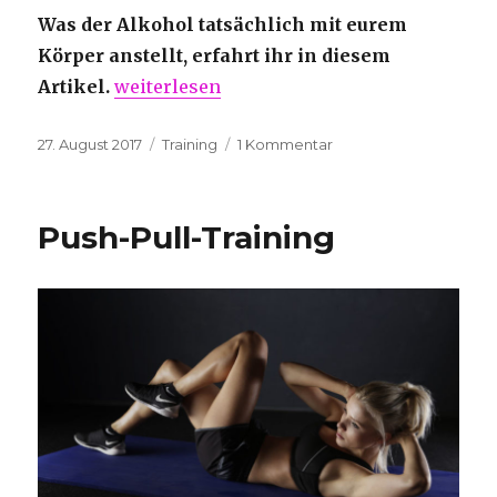
Was der Alkohol tatsächlich mit eurem
Körper anstellt, erfahrt ihr in diesem
„Training und Alkohol“
Artikel.
weiterlesen
Veröffentlicht
Kategorien
zu
27. August 2017
Training
1 Kommentar
am
Training
und
Alkohol
Push-Pull-Training