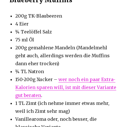
200g TK-Blaubeeren
4 Eier
¼ Teelöffel Salz
75 ml Öl
200g gemahlene Mandeln (Mandelmehl
geht auch, allerdings werden die Muffins
dann eher trocken)
¼ TL Natron
150-200g Xucker –
wer noch ein paar Extra-
Kalorien sparen will, ist mit dieser Variante
gut beraten
.
1 TL Zimt (ich nehme immer etwas mehr,
weil ich Zimt sehr mag)
Vanillearoma oder, noch besser, die