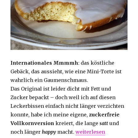
Internationales Mmmmh
: das köstliche
Gebäck, das aussieht, wie eine Mini-Torte ist
wahrlich ein Gaumenschmaus.
Das Original ist leider dicht mit Fett und
Zucker bepackt – doch weil ich auf diesen
Leckerbissen einfach nicht länger verzichten
konnte, habe ich meine eigene,
zuckerfreie
Vollkornversion
kreiert, die lange
satt
und
„Low Carb Amerikaner“
noch länger
happy
macht.
weiterlesen