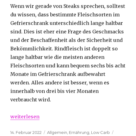
Wenn wir gerade von Steaks sprechen, solltest
du wissen, dass bestimmte Fleischsorten im
Gefrierschrank unterschiedlich lange haltbar
sind. Dies ist eher eine Frage des Geschmacks
und der Beschaffenheit als der Sicherheit und
Bekömmlichkeit. Rindfleisch ist doppelt so
lange haltbar wie die meisten anderen
Fleischsorten und kann bequem sechs bis acht
Monate im Gefrierschrank aufbewahrt
werden. Alles andere ist besser, wenn es
innerhalb von drei bis vier Monaten
verbraucht wird.
„Einfrieren und Auftauen von Steaks und anderem 
weiterlesen
Veröffentlicht
Kategorien
14. Februar 2022
Allgemein
,
Ernährung
,
Low Carb