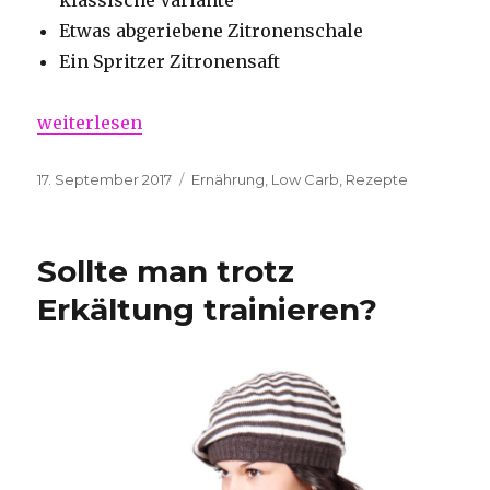
klassische Variante
Etwas abgeriebene Zitronenschale
Ein Spritzer Zitronensaft
„Low Carb Blueberry Muffins“
weiterlesen
Veröffentlicht
Kategorien
17. September 2017
Ernährung
,
Low Carb
,
Rezepte
am
Sollte man trotz
Erkältung trainieren?