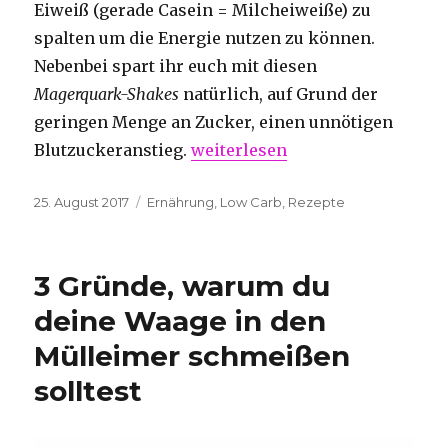
Eiweiß (gerade Casein = Milcheiweiße) zu
spalten um die Energie nutzen zu können.
Nebenbei spart ihr euch mit diesen
Magerquark-Shakes
natürlich, auf Grund der
geringen Menge an Zucker, einen unnötigen
„4 Low Carb Magerquark-Shake
Blutzuckeranstieg.
weiterlesen
Veröffentlicht
Kategorien
25. August 2017
Ernährung
,
Low Carb
,
Rezepte
am
3 Gründe, warum du
deine Waage in den
Mülleimer schmeißen
solltest