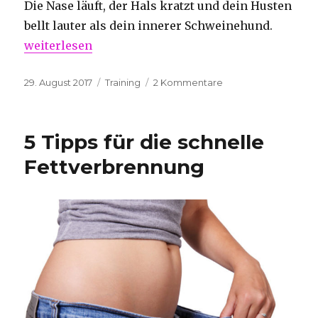
Die Nase läuft, der Hals kratzt und dein Husten
bellt lauter als dein innerer Schweinehund.
„Sollte man trotz Erkältung trainieren?“
weiterlesen
Veröffentlicht
Kategorien
zu
29. August 2017
Training
2 Kommentare
am
Sollte
man
trotz
5 Tipps für die schnelle
Erkältung
trainieren?
Fettverbrennung