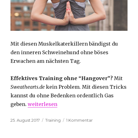
Mit diesen Muskelkaterkillern bändigst du
den inneren Schweinehund ohne böses
Erwachen am nächsten Tag.
Effektives Training ohne “Hangover”?
Mit
Sweathearts.de
kein Problem. Mit diesen Tricks
kannst du ohne Bedenken ordentlich Gas
„3 Tipps gegen Muskelkater“
geben.
weiterlesen
Veröffentlicht
Kategorien
zu
25. August 2017
Training
1 Kommentar
am
3
Tipps