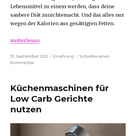
Lebensmittel zu einem werden, dass deine
saubere Diät zunichtemacht. Und das alles nur
wegen der Kalorien aus gesättigten Fetten.
„Die 5 besten Steakstücke mit hohem Proteingehalt
weiterlesen
Veröffentlicht
Kategorien
15. September 2021
Ernährung
Schreibe einen
am
zu
Kommentar
Die
5
besten
Küchenmaschinen für
Steakstücke
mit
Low Carb Gerichte
hohem
nutzen
Proteingehalt