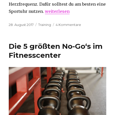
Herzfrequenz. Dafür solltest du am besten eine
„5 Tipps für die schnelle Fettver
Sportuhr nutzen.
weiterlesen
Veröffentlicht
Kategorien
zu
28. August 2017
Training
4 Kommentare
am
5
Tipps
für
Die 5 größten No-Go‘s im
die
schnelle
Fitnesscenter
Fettverbrennung